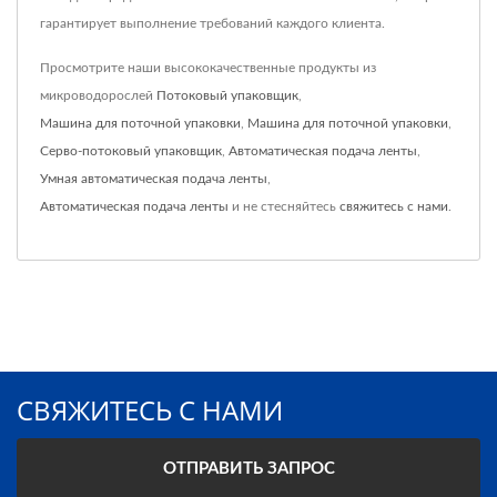
гарантирует выполнение требований каждого клиента.
Просмотрите наши высококачественные продукты из
микроводорослей
Потоковый упаковщик
,
Машина для поточной упаковки
,
Машина для поточной упаковки
,
Серво-потоковый упаковщик
,
Автоматическая подача ленты
,
Умная автоматическая подача ленты
,
Автоматическая подача ленты
и не стесняйтесь
свяжитесь с нами
.
СВЯЖИТЕСЬ С НАМИ
ОТПРАВИТЬ ЗАПРОС