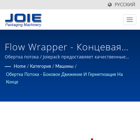
РУССКИЙ
Flow Wrapper - Концевая
Запечатка Box Motion |
Обертка потока / Joiepack предоставляет качественные
решения по автоматизации упаковки для пищевой и
Home
/
Категория
/
Машины
/
Тайваньское
непищевой промышленности с десятилетиями
Обертка Потока - Боковое Движение И Герметизация На
профессионального опыта в области упаковочного
Проектирование И
Конце
оборудования с 1980 года на Тайване.
Производство
Автоматизированного
Упаковочного
Оборудования | JOIEPACK