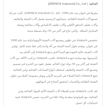
الغذائية | JOIEPACK Industrial Co., Ltd.
مقرها في تايوان منذ عام 1980 ، JOIEPACK Industrial Co., Ltd. كانت شركة
تصنيع آلات التعبئة التلقائية. منتجاتهم الرئيسية تشمل آلات التعبئة والتغليف
وآلات تغليف التدفق الأفقي وآلات تغليف الانكماش وآلات معالجة وتعبئة
المناديل المبللة ، والتي تباع في أكثر من 50 دولة بسمعة متينة.
تتخصص Joiepack في تطوير وتصنيع آلات التعبئة الأوتوماتيكية منذ عام 1980
في تايوان، وتقدم حلول أتمتة التعبئة من آلة واحدة إلى خط تعبئة كامل. توفير
آلات التعبئة عالية الجودة هو المبدأ الذي يدفع Joiepack إلى الأمام منذ
تأسيسها. مع سياسة جودة Joiepack، قامت Joiepack بتركيب الآلاف من آلات
التعبئة في أكثر من 50 دولة حول العالم. بفضل عقود من الخبرة في تصميم
وتصنيع آلات التعبئة والتغليف لمختلف أنواع الصناعات الغذائية وغير الغذائية.
تضع Joiepack دائمًا العملاء في المرتبة الأولى وتوفر مجموعة كاملة من حلول
التعبئة التلقائية والخدمات لتحقيق النجاح في أسواقهم.
لقد كانت Joiepack تقدم للعملاء آلات التعبئة الآلية للمواد الغذائية وغير
الغذائية، مع تكنولوجيا متقدمة و46 عامًا من الخبرة، تضمن Joiepack تلبية
احتياجات كل عميل.