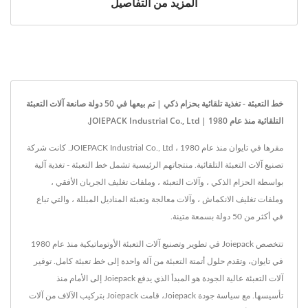
المزيد من التفاصيل
خط التعبئة - تغذية تلقائية بحزام ذكي | تم بيعها في 50 دولة صانعة آلات التعبئة
التلقائية منذ عام 1980 | JOIEPACK Industrial Co., Ltd.
مقرها في تايوان منذ عام 1980 ، JOIEPACK Industrial Co., Ltd. كانت شركة
تصنيع آلات التعبئة التلقائية. منتجاتهم الرئيسية تشمل خط التعبئة - تغذية آلية
بواسطة الحزام الذكي ، وآلات التعبئة ، وملفات تغليف الجريان الأفقي ،
وملفات تغليف الانكماش ، وآلات معالجة وتعبئة المناديل المبللة ، والتي تباع
في أكثر من 50 دولة بسمعة متينة.
تتخصص Joiepack في تطوير وتصنيع آلات التعبئة الأوتوماتيكية منذ عام 1980
في تايوان، وتقدم حلول أتمتة التعبئة من آلة واحدة إلى خط تعبئة كامل. توفير
آلات التعبئة عالية الجودة هو المبدأ الذي يدفع Joiepack إلى الأمام منذ
تأسيسها. مع سياسة جودة Joiepack، قامت Joiepack بتركيب الآلاف من آلات