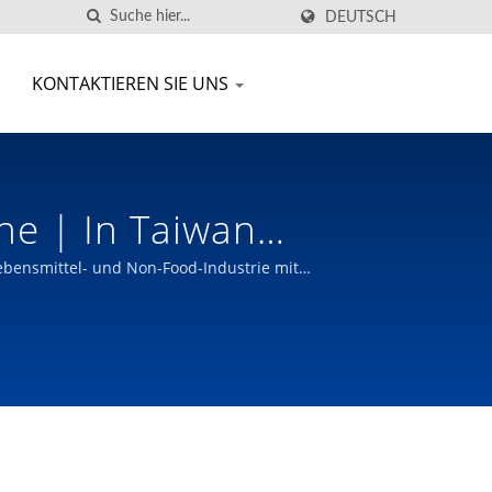
DEUTSCH
KONTAKTIEREN SIE UNS
e | In Taiwan
nd Herstellung Von
ebensmittel- und Non-Food-Industrie mit
CK Industrial Co.,