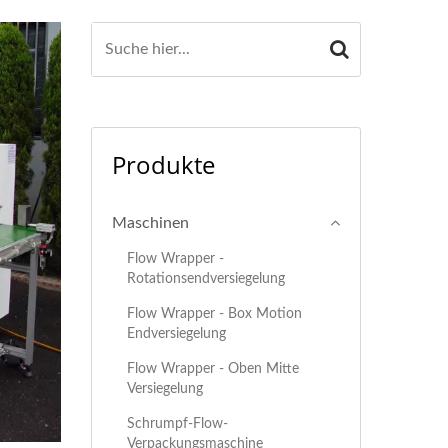
Produkte
Maschinen
Flow Wrapper -
Rotationsendversiegelung
Flow Wrapper - Box Motion
Endversiegelung
Flow Wrapper - Oben Mitte
Versiegelung
Schrumpf-Flow-
Verpackungsmaschine