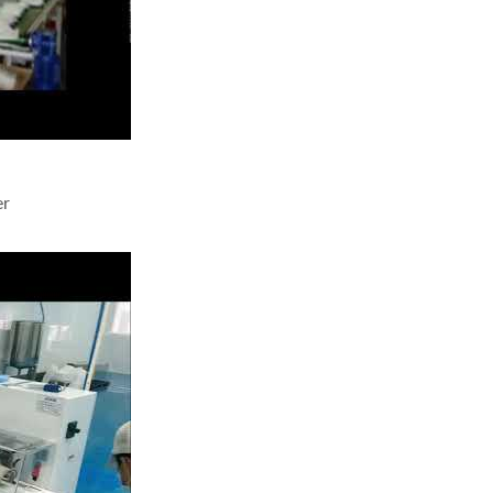
er
ackungsmaschine für feuchte Tücher