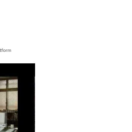
Integriertes System
Box Motion Wrapp
ttform
ie für feuchte Tücher in Einzelblattform