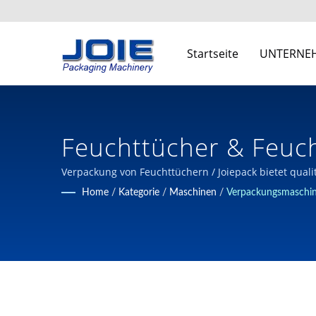
Startseite
UNTERNE
Feuchttücher & Feuc
Ansässiges Unterneh
Verpackung von Feuchttüchern / Joiepack bietet qual
jahrzehntelanger Berufserfahrung in der Verpackung
Home
/
Kategorie
/
Maschinen
/
Verpackungsmaschin
Automatisierten Verp
Ltd.