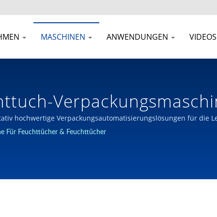
HMEN
MASCHINEN
ANWENDUNGEN
VIDEOS
httuch-Verpackungsmaschin
men Für Die Entwicklung U
itativ hochwertige Verpackungsautomatisierungslösungen für die L
smaschinenindustrie seit 1980 in Taiwan.
e Für Feuchttücher & Feuchttücher
ackungsmaschinen | JOIEPA