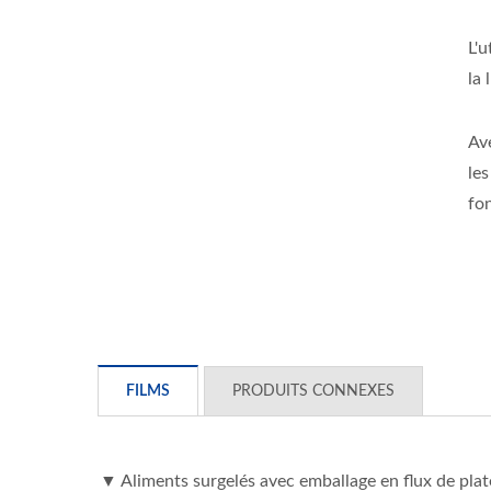
L'u
la 
Av
les
fo
Enveloppeuse À Mouvement
De Boîte
FILMS
PRODUITS CONNEXES
▼ Aliments surgelés avec emballage en flux de pla