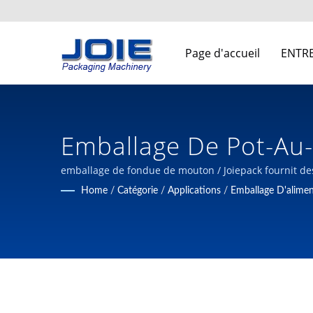
Page d'accueil
ENTR
Emballage De Pot-Au-
De Machines D'embal
emballage de fondue de mouton / Joiepack fournit des
décennies d'expérience professionnelle dans les mac
Home
/
Catégorie
/
Applications
/
Emballage D'alimen
Industrial Co., Ltd.