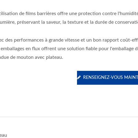
tilisation de films barrières offre une protection contre l'humidité,
lumière, préservant la saveur, la texture et la durée de conservat
ec des performances à grande vitesse et un bon rapport coût-effi
 emballages en flux offrent une solution fiable pour l'emballage d
ndue de mouton avec plateau.
Système Intégré
Enveloppeuse À Mouv
De Boîte
RENSEIGNEZ-VOUS MAIN
teau