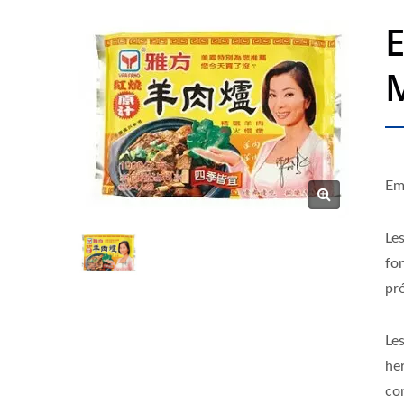
Em
Les
fo
pré
Le
he
co