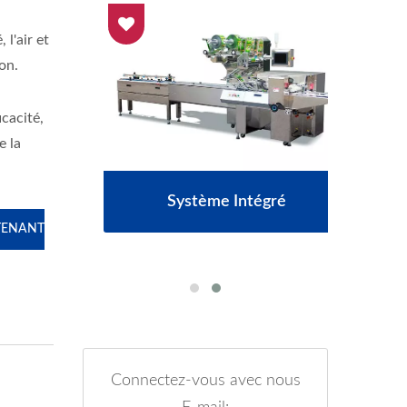
 l'air et
ion.
cacité,
e la
ement
Système Intégré
Env
TENANT
Connectez-vous avec nous