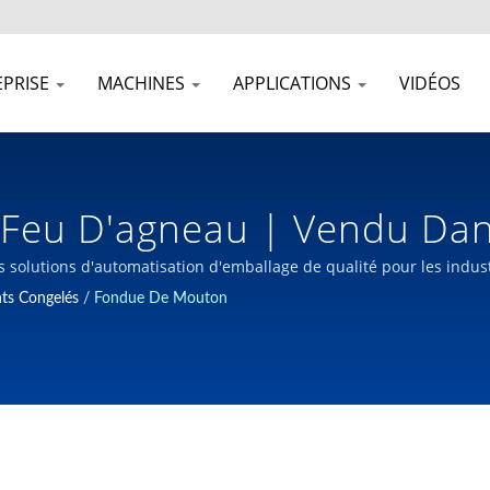
EPRISE
MACHINES
APPLICATIONS
VIDÉOS
Feu D'agneau | Vendu Dan
lage Automatisées Depuis 
 solutions d'automatisation d'emballage de qualité pour les indust
hines d'emballage depuis 1980 à Taïwan.
ts Congelés
/
Fondue De Mouton