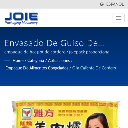
ESPAÑOL
Envasado De Guiso De
Cordero | Vendido En 50
empaque de hot pot de cordero / Joiepack proporciona
soluciones de automatización de empaques de calidad para
Home
/
Categoría
/
Aplicaciones
/
Países Fabricante De
las industrias de alimentos y no alimentos con décadas de
Empaque De Alimentos Congelados
/
Olla Caliente De Cordero
experiencia profesional en maquinaria de empaque desde
Maquinaria De Envasado
1980 en Taiwán.
Automatizado Desde 1980 |
JOIEPACK Industrial Co., Ltd.