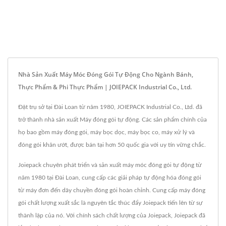
Nhà Sản Xuất Máy Móc Đóng Gói Tự Động Cho Ngành Bánh,
Thực Phẩm & Phi Thực Phẩm | JOIEPACK Industrial Co., Ltd.
Đặt trụ sở tại Đài Loan từ năm 1980, JOIEPACK Industrial Co., Ltd. đã
trở thành nhà sản xuất Máy đóng gói tự động. Các sản phẩm chính của
họ bao gồm máy đóng gói, máy bọc dọc, máy bọc co, máy xử lý và
đóng gói khăn ướt, được bán tại hơn 50 quốc gia với uy tín vững chắc.
Joiepack chuyên phát triển và sản xuất máy móc đóng gói tự động từ
năm 1980 tại Đài Loan, cung cấp các giải pháp tự động hóa đóng gói
từ máy đơn đến dây chuyền đóng gói hoàn chỉnh. Cung cấp máy đóng
gói chất lượng xuất sắc là nguyên tắc thúc đẩy Joiepack tiến lên từ sự
thành lập của nó. Với chính sách chất lượng của Joiepack, Joiepack đã