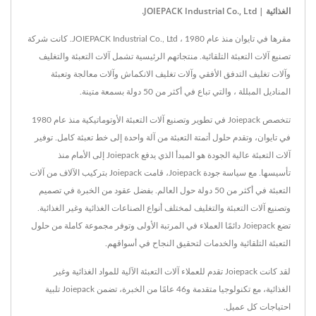
الغذائية | JOIEPACK Industrial Co., Ltd.
مقرها في تايوان منذ عام 1980 ، JOIEPACK Industrial Co., Ltd. كانت شركة
تصنيع آلات التعبئة التلقائية. منتجاتهم الرئيسية تشمل آلات التعبئة والتغليف
وآلات تغليف التدفق الأفقي وآلات تغليف الانكماش وآلات معالجة وتعبئة
المناديل المبللة ، والتي تباع في أكثر من 50 دولة بسمعة متينة.
تتخصص Joiepack في تطوير وتصنيع آلات التعبئة الأوتوماتيكية منذ عام 1980
في تايوان، وتقدم حلول أتمتة التعبئة من آلة واحدة إلى خط تعبئة كامل. توفير
آلات التعبئة عالية الجودة هو المبدأ الذي يدفع Joiepack إلى الأمام منذ
تأسيسها. مع سياسة جودة Joiepack، قامت Joiepack بتركيب الآلاف من آلات
التعبئة في أكثر من 50 دولة حول العالم. بفضل عقود من الخبرة في تصميم
وتصنيع آلات التعبئة والتغليف لمختلف أنواع الصناعات الغذائية وغير الغذائية.
تضع Joiepack دائمًا العملاء في المرتبة الأولى وتوفر مجموعة كاملة من حلول
التعبئة التلقائية والخدمات لتحقيق النجاح في أسواقهم.
لقد كانت Joiepack تقدم للعملاء آلات التعبئة الآلية للمواد الغذائية وغير
الغذائية، مع تكنولوجيا متقدمة و46 عامًا من الخبرة، تضمن Joiepack تلبية
احتياجات كل عميل.