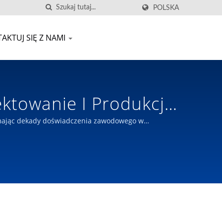
POLSKA
AKTUJ SIĘ Z NAMI
ktowanie I Produkcja
ą Na Tajwanie |
, mając dekady doświadczenia zawodowego w