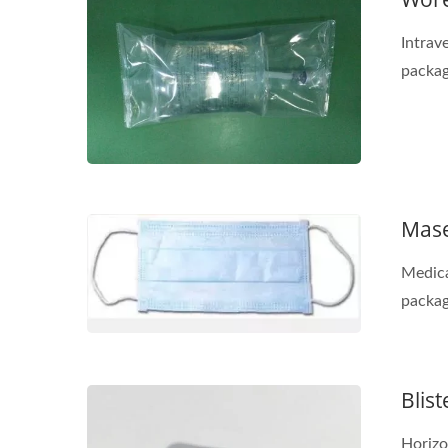
Intrav
packag
Mas
Medica
packag
Blis
Horizo