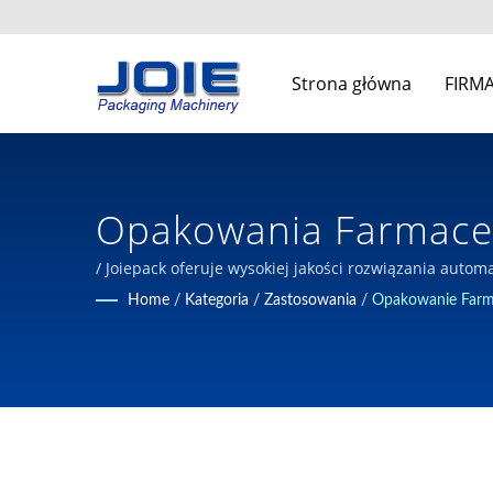
Strona główna
FIRM
Opakowania Farmaceu
Automatycznych Masz
/ Joiepack oferuje wysokiej jakości rozwiązania au
maszynach pakujących od 1980 roku na Tajwanie.
Home
/
Kategoria
/
Zastosowania
/
Opakowanie Farm
JOIEPACK Industrial Co