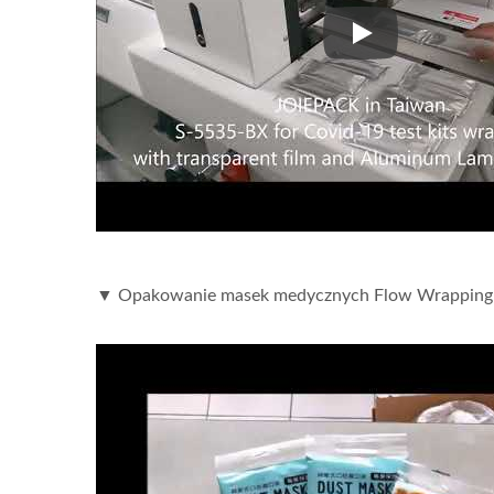
▼ Zestaw testow
Owijarka Do Pudełek
Z
▼ Opakowanie masek medycznych Flow Wrapping