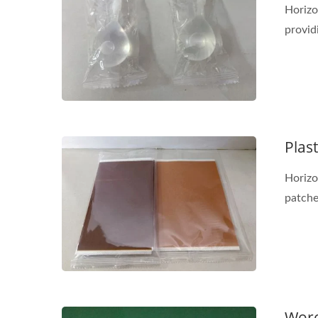
Horizo
providi
Plas
Horizo
patches
Wore