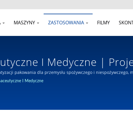
A
MASZYNY
ZASTOSOWANIA
FILMY
SKONT
tyczne I Medyczne | Proje
yn Do Pakowania Z Siedzib
tomatyzacji pakowania dla przemysłu spożywczego i niespożywczego
aceutyczne I Medyczne
., Ltd.