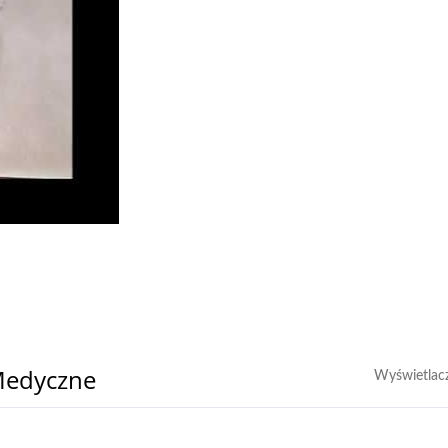
asek medycznych Flow Wrapping
Medyczne
Wyświetlac