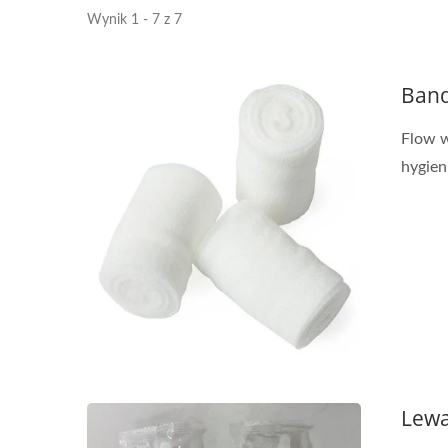
Wynik 1 - 7 z 7
Ban
Flow w
hygien
Lew