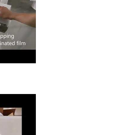
y Covid Flow Wrapping
integrowany System
Owijarka Do Pudeł