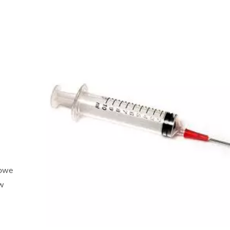
zowe
ów