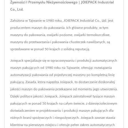
Żywności I Przemysłu Nieżywnościowego | JOIEPACK Industrial
Co., Ltd.
Założona w Tajwanie w 1980 roku, JOIEPACK Industrial Co., Ltd. jest
producentem maszyn do pakowania. Ich główne produkty, w tym
maszyny do pakowania, owijarki poziome, owijarki termokurczliwe,
maszyny do przetwarzania i pakowania chusteczek nawilżanych, są
sprzedawane w ponad 50 krajach z solidną reputacją.
Joiepack specjalizuje się w opracowywaniu i produkcji automatycznych
maszyn pakujących od 1980 roku na Tajwanie, oferując rozwiązania
automatyzacji pakowania od pojedynczej maszyny po kompletną linię
pakującą. Zasada, która napędza Joiepack, to dostarczanie doskonałej
jakości maszyn do pakowania przekazane od momentu jego utworzenia.
Dzięki polityce jakości Joiepack, Joiepack zainstalował tysiące maszyn
pakujących w ponad 50 krajach na całym świecie. z dziesięcioleciowym
doświadczeniem w projektowaniu i produkcji maszyn pakujących dla
różnych branż spożywczych i niespożywczych. Joiepack zawsze stawia
klientów na pierwszym miejscu i oferuje pełen zakres automatycznych