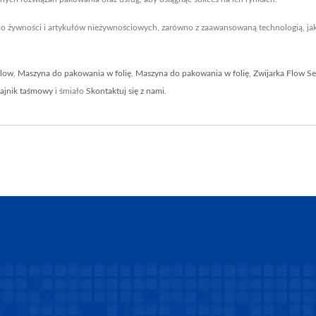
o żywności i artykułów nieżywnościowych, zarówno z zaawansowaną technologią, jak
Flow
,
Maszyna do pakowania w folię
,
Maszyna do pakowania w folię
,
Zwijarka Flow S
ajnik taśmowy
i śmiało
Skontaktuj się z nami
.