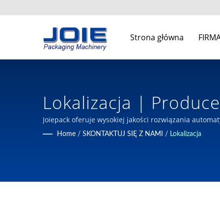
Strona główna
FIRM
Lokalizacja | Produ
Branży Piekarskiej, S
Joiepack oferuje wysokiej jakości rozwiązania auto
od 1980 roku na Tajwanie.
Home
/
SKONTAKTUJ SIĘ Z NAMI
/
Lokalizacja
Industrial Co., Ltd.