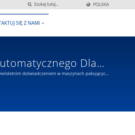
POLSKA
AKTUJ SIĘ Z NAMI
Automatycznego Dla
j | JOIEPACK
z wieloletnim doświadczeniem w maszynach pakujących