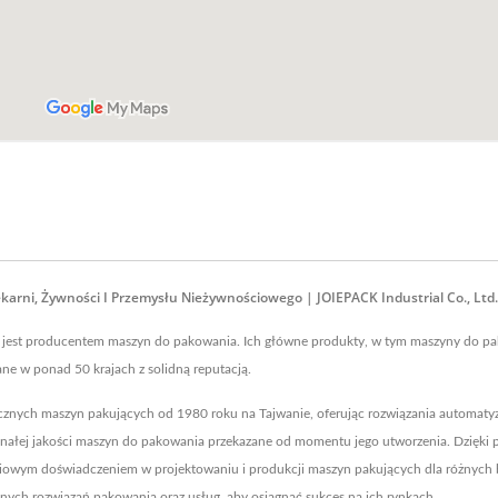
rni, Żywności I Przemysłu Nieżywnościowego | JOIEPACK Industrial Co., Ltd.
. jest producentem maszyn do pakowania. Ich główne produkty, w tym maszyny do pak
ne w ponad 50 krajach z solidną reputacją.
ycznych maszyn pakujących od 1980 roku na Tajwanie, oferując rozwiązania automaty
onałej jakości maszyn do pakowania przekazane od momentu jego utworzenia. Dzięki po
eciowym doświadczeniem w projektowaniu i produkcji maszyn pakujących dla różnych 
znych rozwiązań pakowania oraz usług, aby osiągnąć sukces na ich rynkach.