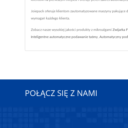
Joiepack oferuje klientom zautomatyzowane maszyny pakujące d
wymagań każdego klienta.
Zobacz nasze wysokiej jakości produkty z mikroalgami
Zwijarka 
Inteligentne automatyczne podawanie taśmy
,
Automatyczny pod
POŁĄCZ SIĘ Z NAMI