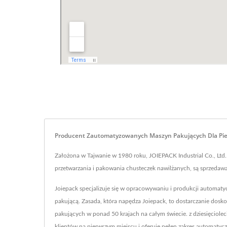
Producent Zautomatyzowanych Maszyn Pakujących Dla Pieka
Założona w Tajwanie w 1980 roku, JOIEPACK Industrial Co., Ltd
przetwarzania i pakowania chusteczek nawilżanych, są sprzedawa
Joiepack specjalizuje się w opracowywaniu i produkcji automat
pakującą. Zasada, która napędza Joiepack, to dostarczanie dosk
pakujących w ponad 50 krajach na całym świecie. z dziesięciol
klientów na pierwszym miejscu i oferuje pełen zakres automatyc