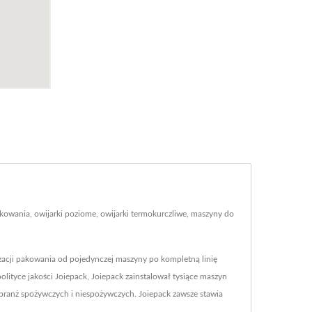
owania, owijarki poziome, owijarki termokurczliwe, maszyny do
zacji pakowania od pojedynczej maszyny po kompletną linię
lityce jakości Joiepack, Joiepack zainstalował tysiące maszyn
branż spożywczych i niespożywczych. Joiepack zawsze stawia