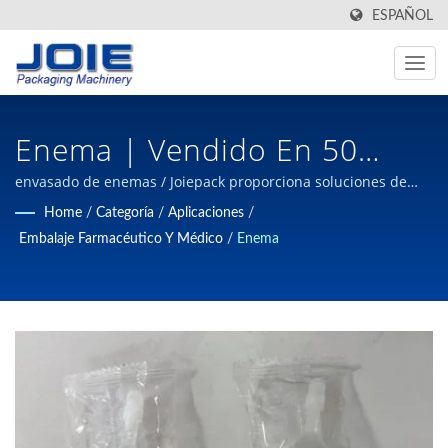
ESPAÑOL
Enema | Vendido En 50
Países Fabricante De
envasado de enemas / Joiepack proporciona soluciones de
automatización de empaques de calidad para las industrias
Home
/
Categoría
/
Aplicaciones
/
Maquinaria De Envasado
de alimentos y no alimentos con décadas de experiencia
Embalaje Farmacéutico Y Médico
/
Enema
profesional en maquinaria de empaque desde 1980 en
Automatizada Desde 1980 |
Taiwán.
JOIEPACK Industrial Co., Ltd.