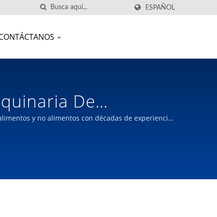
ESPAÑOL
CONTÁCTANOS
aquinaria De
dustrial Co., Ltd.
alimentos y no alimentos con décadas de experiencia