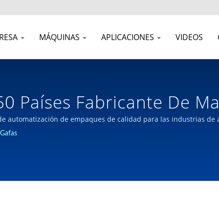
RESA
MÁQUINAS
APLICACIONES
VIDEOS
50 Países Fabricante De M
o Desde 1980 | JOIEPACK In
 de automatización de empaques de calidad para las industrias de 
n Taiwán.
Gafas