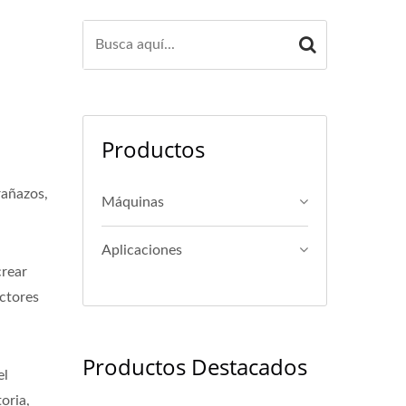
Productos
rañazos,
Máquinas
Aplicaciones
crear
actores
Productos Destacados
el
oria,