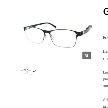
En
La
si
Las
pa
am
Ad
pr