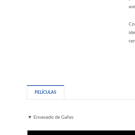
as
Co
id
ren
Envolvedora De Movimiento
De Caja
PELÍCULAS
▼ Envasado de Gafas