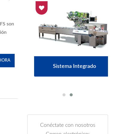
FFS son
ción
HORA
iento
Sistema Integrado
Env
Conéctate con nosotros