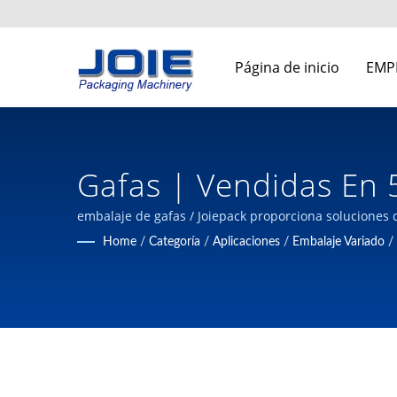
Página de inicio
EMP
Gafas | Vendidas En 
Envasado Automatizad
embalaje de gafas / Joiepack proporciona soluciones
profesional en maquinaria de empaque desde 1980 e
Home
/
Categoría
/
Aplicaciones
/
Embalaje Variado
/