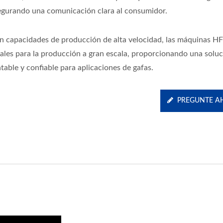
egurando una comunicación clara al consumidor.
n capacidades de producción de alta velocidad, las máquinas H
eales para la producción a gran escala, proporcionando una solu
table y confiable para aplicaciones de gafas.
PREGUNTE A
Sistema Integrado
Envolvedora De Movim
De Caja